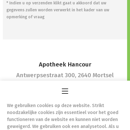
* Indien u op verzenden klikt gaat u akkoord dat uw
gegevens zullen worden verwerkt in het kader van uw
opmerking of vraag
Apotheek Hancour
Antwerpsestraat 300,
2640 Mortsel
We gebruiken cookies op deze website. Strikt
info@hancour.be
- Ondernemingsnummer (BTW nr.)
noodzakelijke cookies zijn essentieel voor het goed
(BE)0404302136
functioneren van de website en kunnen niet worden
Beroepstitel:
Apotheker werkzaam in België
geweigerd. We gebruiken ook een analysetool. Als u